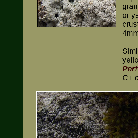
gran
or y
crus
4mm,
Simi
yell
Pert
C+ c