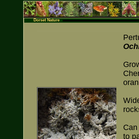
Dorset Nature
Pert
Och
Grow
Chem
oran
Wide
rock
Can 
to p